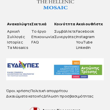
Ανακαλύψτε
Σχετικά
Κοινότητα
Ακολουθήστε
Αρχική
Το έργο
Συμβάλλετε
Facebook
Συλλογές
Επικοινωνία
Συνεργάτες
Instagram
Ιστορίες
FAQ
YouTube
Τα Mosaics
LinkedIn
Όροι χρήσης
Πολιτική απορρήτου
Δικαιώματα κατοχής
Δήλωση προσβασιμότητας