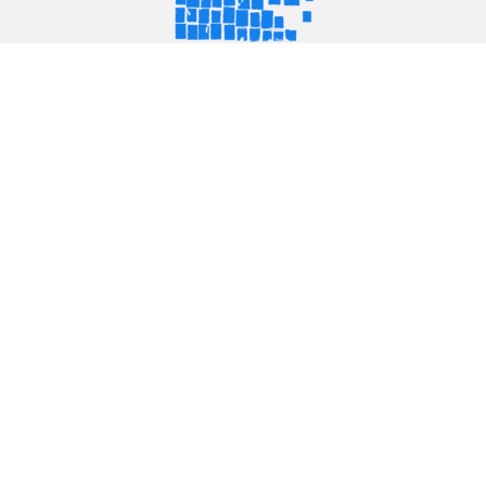
Ανακαλύψτε
Σχετικά
Κοινότητα
Ακολουθήστε
Αρχική
Το έργο
Συμβάλλετε
Facebook
Συλλογές
Επικοινωνία
Συνεργάτες
Instagram
Ιστορίες
FAQ
YouTube
Τα Mosaics
LinkedIn
Όροι χρήσης
Πολιτική απορρήτου
Δικαιώματα κατοχής
Δήλωση προσβασιμότητας