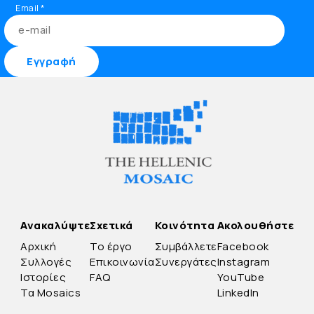
Email
*
Ανακαλύψτε
Σχετικά
Κοινότητα
Ακολουθήστε
Αρχική
Το έργο
Συμβάλλετε
Facebook
Συλλογές
Επικοινωνία
Συνεργάτες
Instagram
Ιστορίες
FAQ
YouTube
Τα Mosaics
LinkedIn